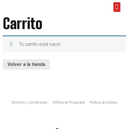
M
Carrito
Tu carrito está vacío.
Volver a la tienda
Términos y Condiciones
Política de Privacidad
Política de Cookies